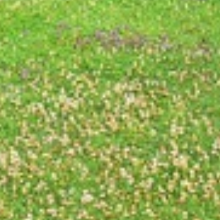
Urlaubsangebote
Weihnachten & Silvester
Seminare
Urlaub mit Hund
KONTAKT & ANREISE