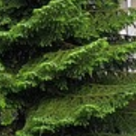
HOTEL
Über uns
Bewertungen
ZIMMER
Economy
Standard
Komfort
Appartements
RESTAURANT
TAGUNGEN