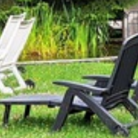
AKTIV URLAUB
Wandern
Radfahren
Vielfältige Aktivitäten
WELLNESS
Kneipp
Wellness Anwendungen
Gesundheits- und Aktivprogramm
ANGEBOTE