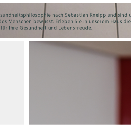
esundheitsphilosophie nach Sebastian Kneipp und sind 
des Menschen bewusst. Erleben Sie in unserem Haus die
g für Ihre Gesundheit und Lebensfreude.