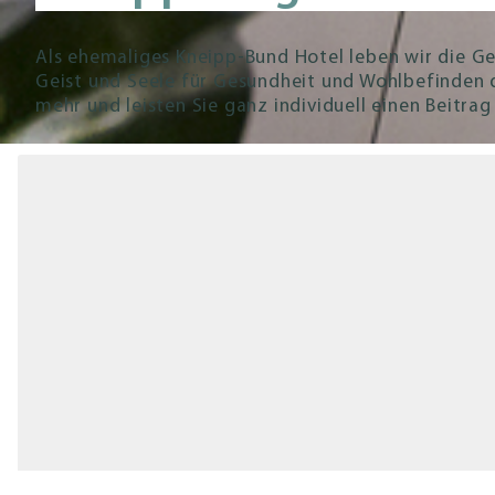
Als ehemaliges Kneipp-Bund Hotel leben wir die G
Geist und Seele für Gesundheit und Wohlbefinden 
mehr und leisten Sie ganz individuell einen Beitra