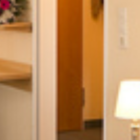
RESTAURANT
TAGUNGEN
AKTIV URLAUB
Wandern
Radfahren
Vielfältige Aktivitäten
WELLNESS
Kneipp
Wellness Anwendungen