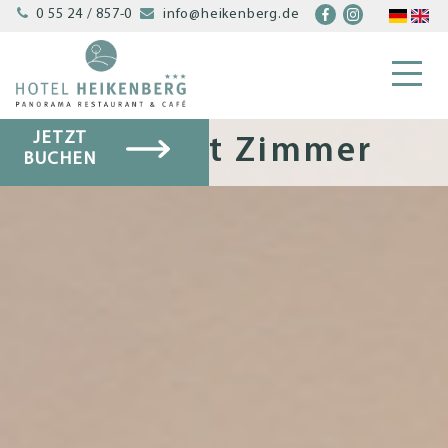


0 55 24 / 857-0
info@heikenberg.de
JETZT
Komfort Zimmer
BUCHEN