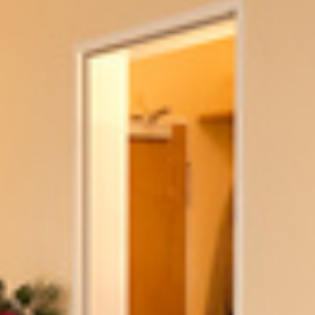
HOTEL
Über uns
Bewertungen
ZIMMER
Economy
Standard
Komfort
Appartements