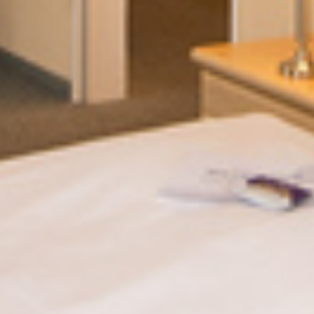
Gesundheits- und Aktivprogramm
ANGEBOTE
Urlaubsangebote
Weihnachten & Silvester
Seminare
Urlaub mit Hund
KONTAKT & ANREISE