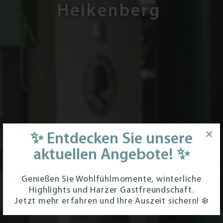
Heikenberg
Economy
Standard
Komfort
Apartments
RESTAURANT
×
TAGUNGEN
✨ Entdecken Sie unsere
aktuellen Angebote! ✨
AKTIV URLAUB
Genießen Sie Wohlfühlmomente, winterliche
Wandern
Highlights und Harzer Gastfreundschaft.
Jetzt mehr erfahren und Ihre Auszeit sichern! ❄️
Radfahren