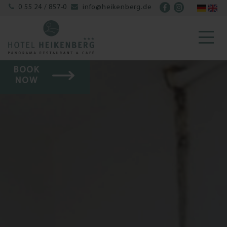


0 55 24 / 857-0
info@heikenberg.de
BOOK
NOW