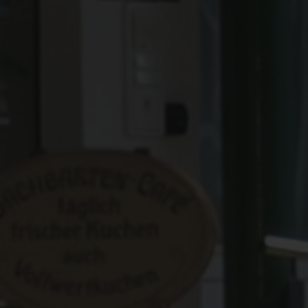
Vielfältige Aktivitäten
WELLNESS
Kneipp
Wellness Anwendungen
Gesundheits- und Aktivprogramm
ANGEBOTE
Urlaubsangebote
Urlaub mit Hund
KONTAKT & ANREISE